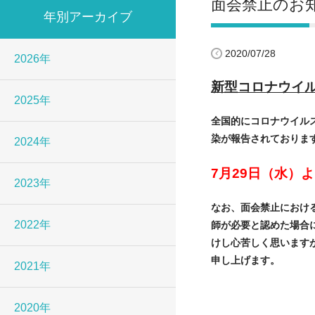
面会禁止のお知
年別アーカイブ
2020/07/28
2026年
新型コロナウイ
2025年
全国的にコロナウイル
染が報告されておりま
2024年
7
月29日（水）
よ
2023年
なお、面会禁止におけ
2022年
師が必要と認めた場合
けし心苦しく思います
申し上げます。
2021年
医療法人相
2020年